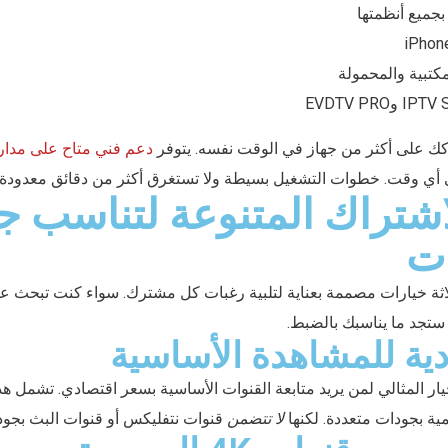
 بجميع أنظمتها
مكتبية والمحمولة
كك على أكثر من جهاز في الوقت نفسه. يتوفر
دعم فني متاح على مدار
أي وقت. خطوات التشغيل بسيطة ولا تستغرق أكثر من دقائق معدودة 
اشتراك المتنوعة لتناسب ج
ات
م باقات EVDTV ثلاثة خيارات مصممة بعناية لتلبية رغبات كل مشترك. سواء كنت تب
 ستجد ما يناسبك بالضبط.
ادية للمشاهدة الأساسية
لخيار المثالي لمن يريد متابعة القنوات الأساسية بسعر اقتصادي. تشمل هذ
مية بجودات متعددة. لكنها
لا تتضمن
قنوات نتفليكس أو قنوات البث بجودة K