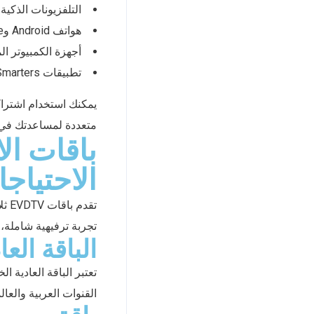
التلفزيونات الذكية
هواتف Android وiPhone
أجهزة الكمبيوتر ال
تطبيقات IPTV Smarters وEVDTV PRO
يمكنك استخدام اشترا
متعددة لمساعدتك في 
باقات ال
الاحتياج
تقد
تجربة ترفيهية شاملة،
الباقة الع
تعتبر الباقة العادية ا
القنوات العربية والعال