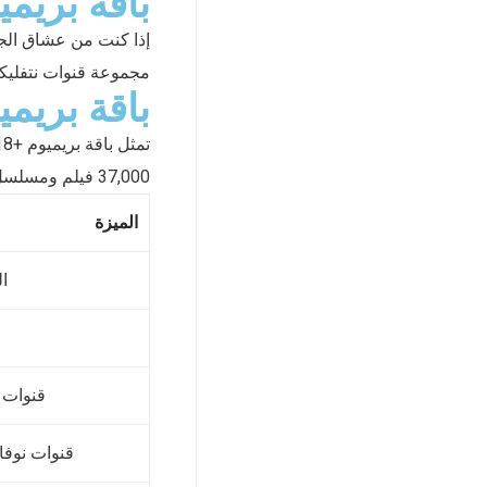
باقة بريميوم م
مجموعة قنوات نتفليكس
باقة بريميوم +18 للمح
تمثل باقة بريميوم +18 القمة في عالم الترفيه الرقمي. تحتوي على أكثر من
37,000 فيلم ومسلسل بجودات متنوعة.
الميزة
ال
قنوات 
قنوات نوفا 