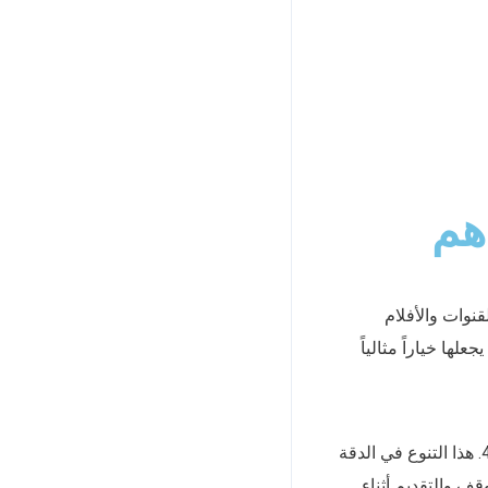
 الرسمي EVDTV وأهم
 القنوات والأفلام
ز هذه الخدمة بتفعيل فوري واستقرار يصل إلى 99.9%، مما يجعلها خياراً مثالياً
يقدم الاشتراك البث المباشر عالي الجودة بدقات متعددة تشمل SD وHD وFHD وصولاً إلى 4K. هذا التنوع في الدقة
ف والتقديم أثناء