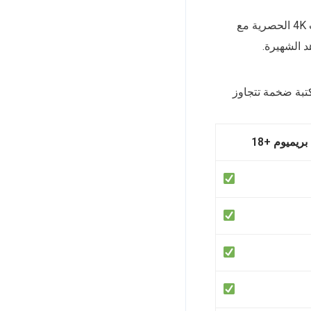
إذا كنت من عشاق الجودة الفائقة، فإن باقة بريميوم هي خيارك الأمثل. تضم هذه الباقة قنوات 4K الحصرية مع
 الشهيرة.
بة ضخمة تتجاوز
بريميوم +18