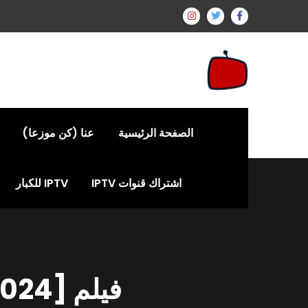
الصفحة الرئيسية
عنا (كن موزعا)
اشتراك قنوات IPTV
IPTV للكبار
فيلم Faith of Angels [2024] بترجمات متعددة