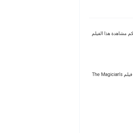
يلم Faith of Angels [2024] وترجماته. يمكنكم مشاهدة هذا الفيلم
. نقدم لكم فيلم The Bad Shepherd 2024 مترجم و فيلم The Magician’s