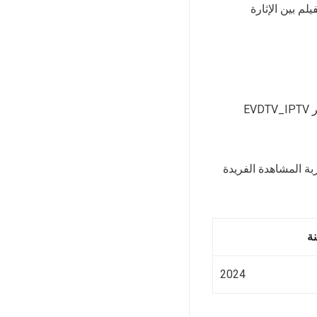
لم بين الإثارة
فيلم Faith of Angels يضم طاقمًا مميزًا من الممثلين والمخرجين. يمكن لمشاهدينا على سيرفر EVDTV_IPTV
EVDTV. يمكنكم الاستمتاع بتجربة المشاهدة الفريدة
ة
2024