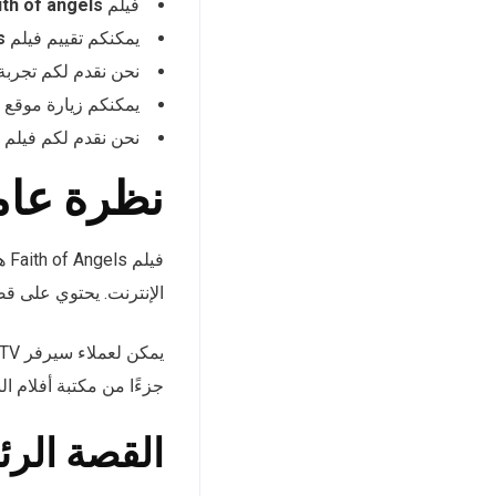
فيلم
faith of angels فيلم 
يمكنكم تقييم فيلم
ls
نحن نقدم لكم تجربة
يمكنكم زيارة موقع ا
نحن نقدم لكم فيلم The Bad Shepherd 2024 مترجم و فيلم The Magician’s Raincoat 2024 مترجم
نظرة عامة على 
الإنترنت. يحتوي على قص
جزءًا من مكتبة أفلام ال
القصة الرئ