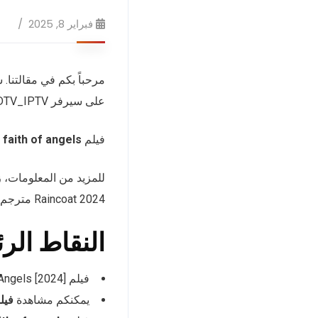
فبراير 8, 2025
على سيرفر EVDTV_IPTV.
فيلم
faith of angels فيلم كامل
للمزيد من المعلومات، 
Raincoat 2024 مترجم. يمكنكم مشاهدة هذه الأفلام على منصتنا.
النقاط الر
فيلم Faith of Angels [2024] بترجمات متعددة متاح على سيرفر EVDTV_IPTV
يمكنكم مشاهدة
فيلم  [multi-sub] [2024