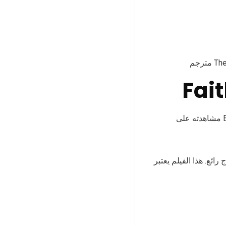
فيلم Faith of Angels هو فيلم جديد يلفت الأنظار. يمكن للمشاهدين على سيرفر EVDTV_IPTV مشاهدته على
Fa. يتميز بطاقم تمثيل وإخراج رائع. هذا الفيلم يعتبر