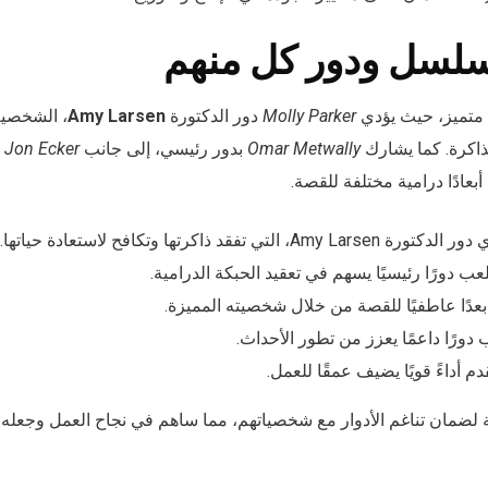
سلسل ودور كل منهم
 متميز، حيث يؤدي
Molly Parker
دور الدكتورة
Amy Larsen
، الشخصية 
الذاكرة. كما يشارك
Omar Metwally
بدور رئيسي، إلى جانب
Jon Ecker
و
أبعادًا درامية مختلفة للقصة.
رة Amy Larsen، التي تفقد ذاكرتها وتكافح لاستعادة حياتها.
لعب دورًا رئيسيًا يسهم في تعقيد الحبكة الدرامية.
عدًا عاطفيًا للقصة من خلال شخصيته المميزة.
ب دورًا داعمًا يعزز من تطور الأحداث.
قدم أداءً قويًا يضيف عمقًا للعمل.
ية لضمان تناغم الأدوار مع شخصياتهم، مما ساهم في نجاح العمل وجعله أك