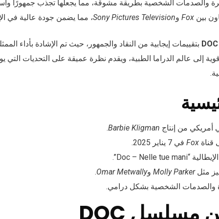
رة والصدمات الشخصية بطريقة مشوقة، مما يجعلها تجذب جمهورًا واسعًا
اون بين
Fox
و
Sony Pictures Television
، مما يضمن جودة عالية في الإن
DOC
بتقييمات إيجابية من النقاد والجمهور، حيث تم الإشادة بأداء الممثل
ية إلى عالم الدراما الطبية، ويقدم نظرة عميقة على التحديات التي يوا
ة.
ئيسية
أمريكي من إنتاج
Barbie Kligman
.
 قناة
Fox
في 7 يناير 2025.
Doc – Nelle tu”.
ز مثل
Molly Parker
و
Omar Metwally
.
رة والصدمات الشخصية بشكل درامي.
 مسلسل DOC