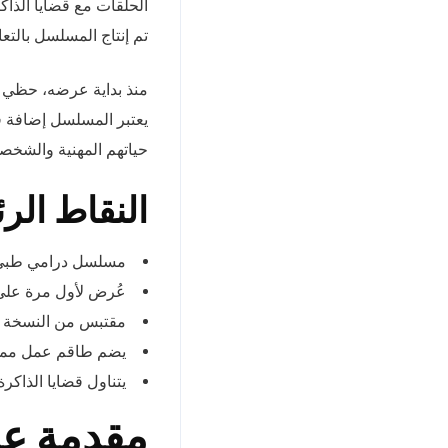
الحلقات مع قضايا الذاك
تم إنتاج المسلسل بالتع
منذ بداية عرضه، حظي
يعتبر المسلسل إضافة قو
حياتهم المهنية والشخصي
النقاط الر
مسلسل درامي طبي 
عُرض لأول مرة على
مقتبس من النسخة الإيطالية “e mani
يضم طاقم عمل ممي
يتناول قضايا الذاك
مقدمة عن