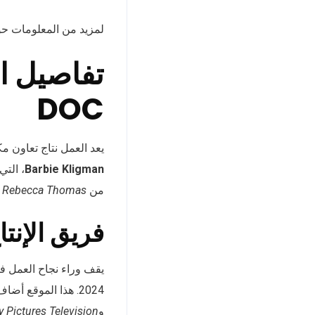
لمزيد من المعلومات حو
تفاصيل ا
DOC
يعد العمل نتاج تعاون م
Barbie Kligman
، التي
من
Rebecca Thomas
و
فريق الإنتا
يقف وراء نجاح العمل ف
2024. هذا الموقع أضاف بعدًا واقعيًا للأحداث، مما جعلها أكثر إقناعًا للجمهور. كما تم التعاون بين
و
 Pictures Television