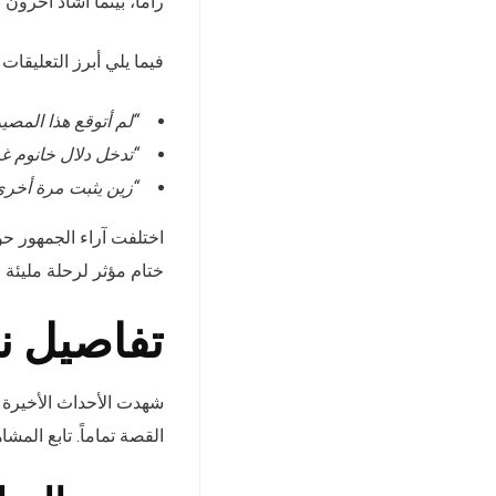
راما، بينما أشاد آخرون ب
فيما يلي أبرز التعليقات
“لم أتوقع هذا المصير
“تدخل دلال خانوم غي
“زين يثبت مرة أخرى
اختلفت آراء الجمهور حول
ختام مؤثر لرحلة مليئة ب
تفاصيل ن
شهدت الأحداث الأخيرة 
القصة تماماً. تابع المش