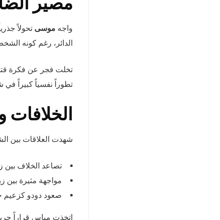
مصير الضا
واجه
موسى
تحولاً جذري
الدائر، رغم كونه الشخص
تخلت فجر عن فكرة قتله ب
تطوراً نفسياً كبيراً 
الخلافات و
شهدت العلاقات بين الش
تصاعد الخلاف بين ز
مواجهة مثيرة بين زي
صعود دودو كزعيم جد
اتخذت مياس قراراً جريئا