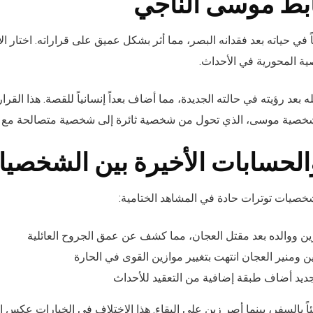
بط موسى الناجي
اً في حياته بعد فقدانه البصر، مما أثر بشكل عميق على قراراته. اختار 
ية المحورية في الأحداث.
عد رؤيته في حالته الجديدة، مما أضاف بعداً إنسانياً للقصة. هذا القرار
في شخصية موسى، الذي تحول من شخصية ثائرة إلى شخصية متصالحة مع و
الحسابات الأخيرة بين الشخصي
خصيات توترات حادة في المشاهد الختامية:
ين ووالده بعد مقتل العجان، مما كشف عن عمق الجروح العائلية
ن ومنير العجان انتهت بتغيير موازين القوى في الحارة
يد أضاف طبقة إضافية من التعقيد للأحداث
ً بالسفر، بينما أصر زين على البقاء. هذا الاختلاف في الخيارات عكس ال