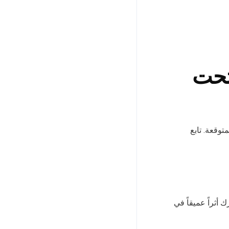
تحت
توقعة. تابع
أثراً عميقاً في