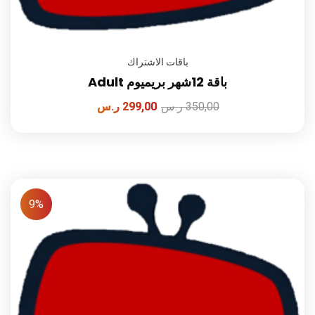
باقات الاشتراك
باقة 12شهر بريميوم Adult
350,00
ر.س
299,00
ر.س
9%