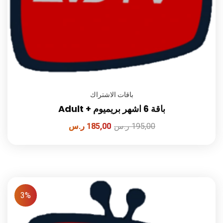
باقات الاشتراك
باقة 6 اشهر بريميوم + Adult
195,00
ر.س
185,00
ر.س
3%