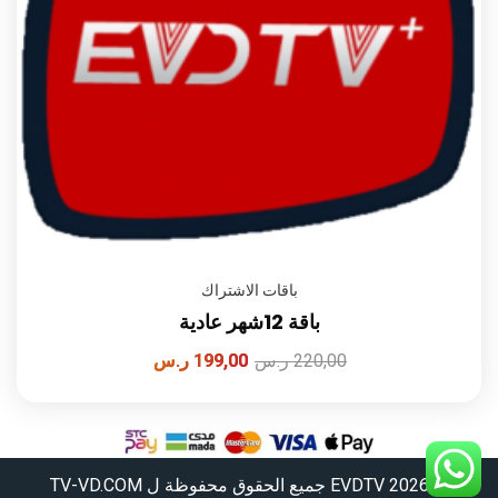
باقات الاشتراك
باقة 12شهر عادية
220,00
ر.س
199,00
ر.س
© 2026 EVDTV جميع الحقوق محفوظة ل TV-VD.COM