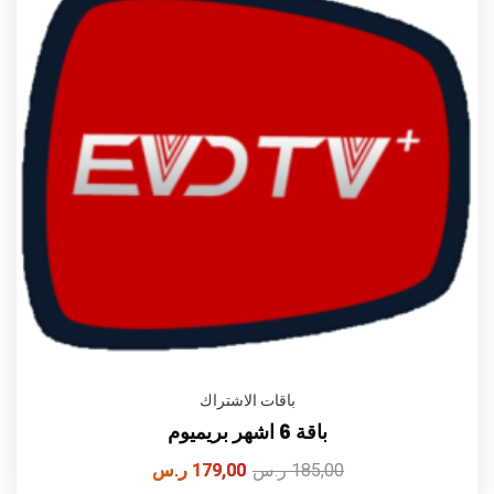
باقات الاشتراك
باقة 6 اشهر بريميوم
185,00
ر.س
179,00
ر.س