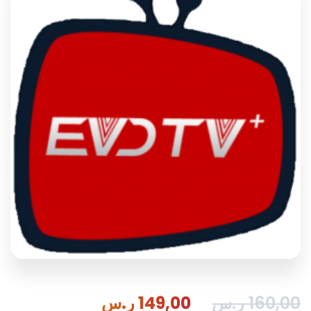
160,00
ر.س
149,00
ر.س