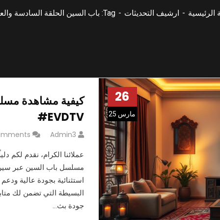
 الرئيسية
ارشيف التحديثات
Tag: باب السين الحلقة السادسة والعشرون
26
#EVDTV
مارس 25
omments
Admin3
عملائنا الكرام، نقدم لكم دل
استثنائية بجودة عالية ودع
البسيطة التي تضمن لك متاب
جودة بث…