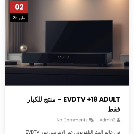
02
مايو 25
EVDTV +18 ADULT – منتج للكبار
فقط
No Comments
Admin3
في عالم البث التلفزيوني عبر الإنترنت، تبرز EVDTV