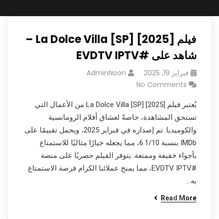
فيلم La Dolce Villa [SP] [2025] –
شاهد على #EVDTV IPTV
فبراير 19, 2025
AdminNoon
No Comments
يُعتبر فيلم La Dolce Villa [SP] [2025] من الأعمال التي
تستحق المشاهدة، خاصةً لعشاق أفلام الرومانسية
والكوميديا. تم إصداره في فبراير 2025، ويحمل تقييمًا على
IMDb بنسبة 6.1/10، مما يجعله خيارًا مثاليًا للاستمتاع
بأجواء خفيفة وممتعة. يتوفر الفيلم حصريًا على منصة
#EVDTV IPTV، مما يمنح عملائنا الكرام فرصة الاستمتاع
به…
Read More