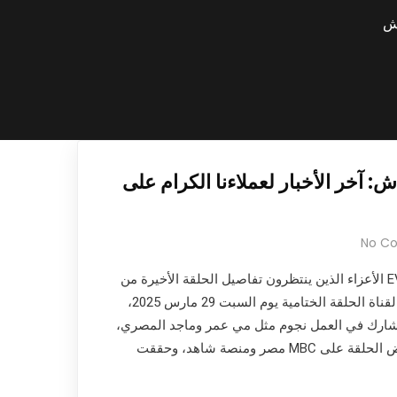
 آخر الأخبار لعملاءنا الكرام على
No C
تحية طيبة لمتابعي #EVD_TV الأعزاء الذين ينتظرون تفاصيل الحلقة الأخيرة من
العمل الدرامي المميز. بثت القناة الحلقة الختامية يوم السبت 29 مارس 2025،
شارك في العمل نجوم مثل مي عمر وماجد المصري،
وقدموا أداءً استثنائيًا. تم عرض الحلقة على MBC مصر ومنصة شاهد، وحققت