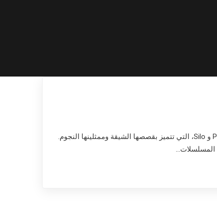
في عام 2025، ستشهد منصة Apple TV+ إطلاق العديد من المسلسلات الجديدة والمثيرة، بما في ذلك Severance و Prime Target و Silo، التي تتميز بقصصها الشيقة وممثلينها النجوم.